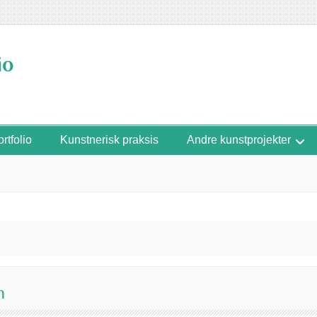
io
rtfolio
Kunstnerisk praksis
Andre kunstprojekter
n