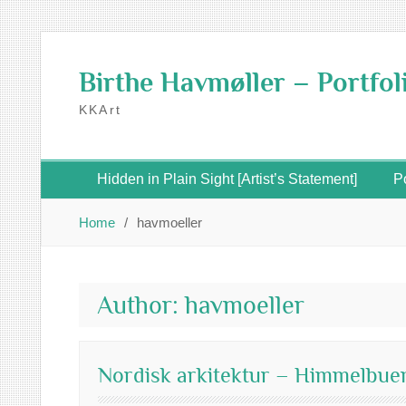
Skip
to
Birthe Havmøller – Portfol
content
KKArt
Hidden in Plain Sight [Artist’s Statement]
Po
Home
havmoeller
Author:
havmoeller
Nordisk arkitektur – Himmelbue