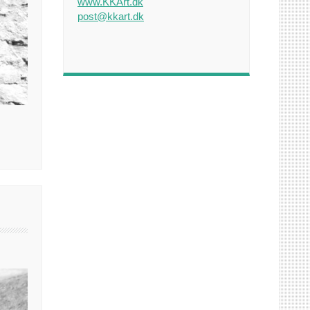
www.KKArt.dk
post@kkart.dk