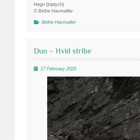
Hegn (triptych)
© Birthe Havmøller
Birthe Havmøller
Duo – Hvid stribe
17 February 2025